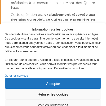
préalables à la construction du Mont des Quatre
Faux.
Cette opération est
exclusivement réservée aux
riverains du projet, ce qui est une première en
France
. Ainsi, seuls les habitants des sept
Information sur les cookies
communes d’implantation
et des
Communautés de communes de l’Argonne
Ce site web utilise des cookies afin d’améliorer votre expérience en ligne.
Ces cookies visent à garantir le bon fonctionnement de ce site internet et
Ardennaise, du Pays Rethélois, des Crêtes
nous permettent d’analyser son trafic et son utilisation. Vous pouvez choisir
Pré-ardennaises (Ardennes),
ainsi que des
quels cookies vous souhaitez activer ou non et décider à tout moment de
anciennes
Communautés de communes des
retirer votre consentement.
Rives de la Suippe et de la Vallée de la Suippe
(Marne)
, peuvent prêter à la société de projet du
En cliquant sur le bouton « Accepter » situé ci-dessous, vous consentez à
Mont des Quatre Faux.
l’utilisation de ces cookies. Vous pouvez modifier vos préférences à tout
moment sur notre site en cliquant sur : Paramétrer vos cookies
Pour souscrire, rendez-vous sur la page :
www.lendosphere.com/quatre-faux
Gérer les services
Accepter
Refuser les cookies
Voir les préférences