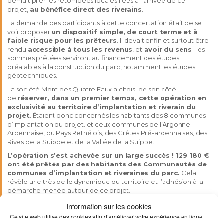
démultiplier les retombées locales liées à l’arrivée de ce
projet,
au bénéfice direct des riverains
.
La demande des participants à cette concertation était de se
voir proposer
un dispositif simple, de court terme et à
faible risque pour les prêteurs
. Il devait enfin et surtout être
rendu
accessible à tous les revenus
, et
avoir du sens
: les
sommes prêtées serviront au financement des études
préalables à la construction du parc, notamment les études
géotechniques.
La société Mont des Quatre Faux a choisi de son côté
de
réserver, dans un premier temps, cette opération en
exclusivité au territoire d’implantation et riverain du
projet
. Étaient donc concernés les habitants des 8 communes
d’implantation du projet, et ceux communes de l’Argonne
Ardennaise, du Pays Rethélois, des Crêtes Pré-ardennaises, des
Rives de la Suippe et de la Vallée de la Suippe.
L’opération s’est achevée sur un large succès ! 129 180 €
ont été prêtés par des habitants des Communautés de
communes d’implantation et riveraines du parc.
Cela
révèle une très belle dynamique du territoire et l’adhésion à la
démarche menée autour de ce projet.
Plus globalement,
et 247 personnes ont participé à cette
Information sur les cookies
opération
.
Ce site web utilise des cookies afin d’améliorer votre expérience en ligne.