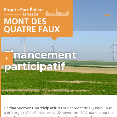
T
o
g
g
l
e
n
Financement
a
v
participatif
i
g
a
t
i
o
n
Un
financement participatif
du projet Mont des Quatre Faux
a été organisé du 9 octobre au 22 novembre 2017, dans le but de