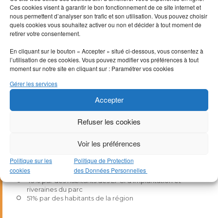
Ces cookies visent à garantir le bon fonctionnement de ce site internet et
Nous tenons à remercier tous les participants pour la confiance
nous permettent d’analyser son trafic et son utilisation. Vous pouvez choisir
qu’ils accordent à ce projet structurant pour le territoire !
quels cookies vous souhaitez activer ou non et décider à tout moment de
Pour en savoir plus :
Le Mont des Quatre Faux sur
retirer votre consentement.
LENDOSPHERE
En cliquant sur le bouton « Accepter » situé ci-dessous, vous consentez à
Mention légale : prêter présente un risque de non-
l’utilisation de ces cookies. Vous pouvez modifier vos préférences à tout
remboursement et de perte en capital.
moment sur notre site en cliquant sur : Paramétrer vos cookies
Gérer les services
Quelques chiffres …
Accepter
Refuser les cookies
300 000 euros
Voir les préférences
C’est la somme prêtée par 247 personnes
Politique sur les
Politique de Protection
cookies
des Données Personnelles
36% par les habitants des sept communes
43% par des habitants des EPCI d’implantation et
riveraines du parc
51% par des habitants de la région